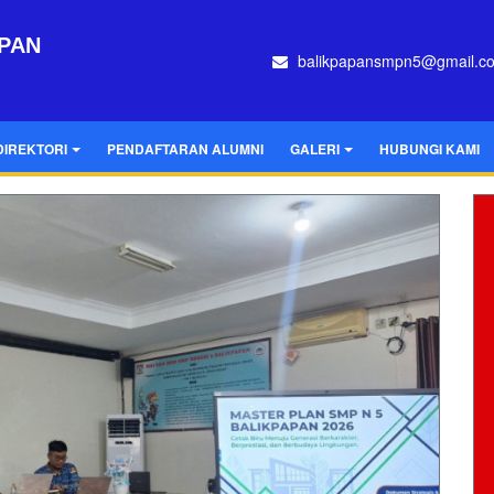
APAN
balikpapansmpn5@gmail.c
DIREKTORI
PENDAFTARAN ALUMNI
GALERI
HUBUNGI KAMI