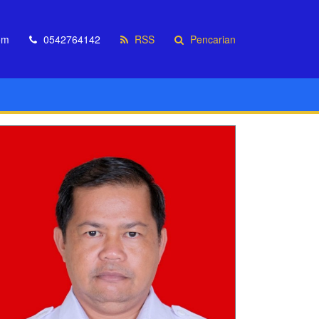
om
0542764142
RSS
Pencarian