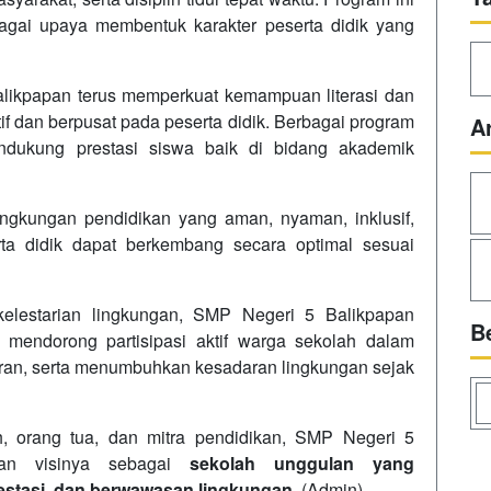
agai upaya membentuk karakter peserta didik yang
likpapan terus memperkuat kemampuan literasi dan
if dan berpusat pada peserta didik. Berbagai program
A
ndukung prestasi siswa baik di bidang akademik
ngkungan pendidikan yang aman, nyaman, inklusif,
ta didik dapat berkembang secara optimal sesuai
kelestarian lingkungan, SMP Negeri 5 Balikpapan
B
mendorong partisipasi aktif warga sekolah dalam
an, serta menumbuhkan kesadaran lingkungan sejak
h, orang tua, dan mitra pendidikan, SMP Negeri 5
kan visinya sebagai
sekolah unggulan yang
restasi, dan berwawasan lingkungan
. (Admin)