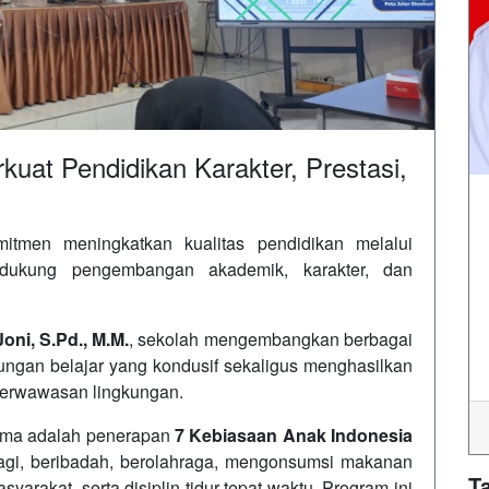
uat Pendidikan Karakter, Prestasi,
itmen meningkatkan kualitas pendidikan melalui
dukung pengembangan akademik, karakter, dan
Joni, S.Pd., M.M.
, sekolah mengembangkan berbagai
ungan belajar yang kondusif sekaligus menghasilkan
 berwawasan lingkungan.
tama adalah penerapan
7 Kebiasaan Anak Indonesia
pagi, beribadah, berolahraga, mengonsumsi makanan
T
syarakat, serta disiplin tidur tepat waktu. Program ini