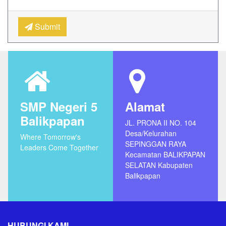
Submit
SMP Negeri 5
Alamat
Balikpapan
JL. PRONA II NO. 104
Desa/Kelurahan
Where Tomorrow's
SEPINGGAN RAYA
Leaders Come Together
Kecamatan BALIKPAPAN
SELATAN Kabupaten
Balikpapan
HUBUNGI KAMI